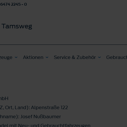
 6474 2245 - 0
t Tamsweg
zeuge
Aktionen
Service & Zubehör
Gebrauc
GmbH
Z, Ort, Land): Alpenstraße 122
chname): Josef Nußbaumer
el mit Neu- und Gebrauchtfahrzeugen